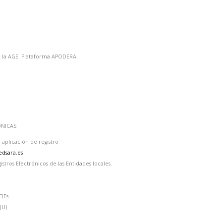
e la AGE: Plataforma APODERA.
ÓNICAS
 aplicación de registro
redsara.es
tros Electrónicos de las Entidades locales.
CIEs
JU)