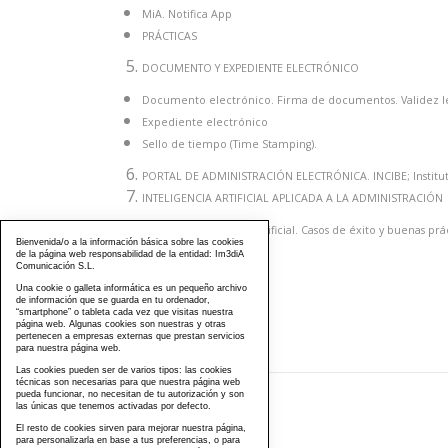
MiA. Notifica App
PRÁCTICAS
DOCUMENTO Y EXPEDIENTE ELECTRÓNICO
Documento electrónico. Firma de documentos. Validez l
Expediente electrónico
Sello de tiempo (Time Stamping).
PORTAL DE ADMINISTRACIÓN ELECTRÓNICA. INCIBE; Institut
INTELIGENCIA ARTIFICIAL APLICADA A LA ADMINISTRACIÓN
Tipos de Inteligencia Artificial. Casos de éxito y buenas prá
Bienvenida/o a la información básica sobre las cookies
Aplicación práctica
de la página web responsabilidad de la entidad: Im3diA
Comunicación S.L.
CNIS 2026
Una cookie o galleta informática es un pequeño archivo
de información que se guarda en tu ordenador,
“smartphone” o tableta cada vez que visitas nuestra
página web. Algunas cookies son nuestras y otras
pertenecen a empresas externas que prestan servicios
para nuestra página web.
Las cookies pueden ser de varios tipos: las cookies
técnicas son necesarias para que nuestra página web
pueda funcionar, no necesitan de tu autorización y son
las únicas que tenemos activadas por defecto.
976 203 103
El resto de cookies sirven para mejorar nuestra página,
para personalizarla en base a tus preferencias, o para