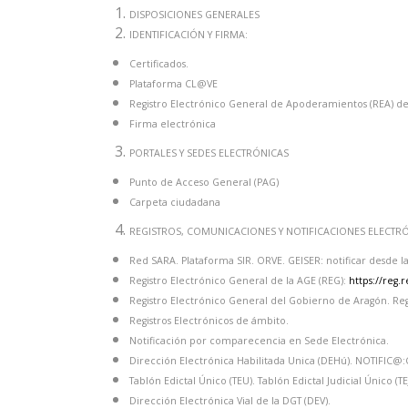
DISPOSICIONES GENERALES
IDENTIFICACIÓN Y FIRMA:
Certificados.
Plataforma CL@VE
Registro Electrónico General de Apoderamientos (REA) d
Firma electrónica
PORTALES Y SEDES ELECTRÓNICAS
Punto de Acceso General (PAG)
Carpeta ciudadana
REGISTROS, COMUNICACIONES Y NOTIFICACIONES ELECTR
Red SARA. Plataforma SIR. ORVE. GEISER: notificar desde la
Registro Electrónico General de la AGE (REG):
https://reg.
Registro Electrónico General del Gobierno de Aragón. Regis
Registros Electrónicos de ámbito.
Notificación por comparecencia en Sede Electrónica.
Dirección Electrónica Habilitada Unica (DEHú). NOTIFIC@:
Tablón Edictal Único (TEU). Tablón Edictal Judicial Único (TE
Dirección Electrónica Vial de la DGT (DEV).