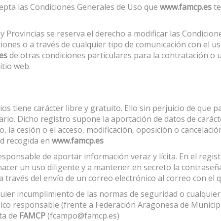
 acepta las Condiciones Generales de Uso que
www.famcp.es
te
 Provincias se reserva el derecho a modificar las Condicio
ones o a través de cualquier tipo de comunicación con el u
.es
de otras condiciones particulares para la contratación o u
itio web.
s tiene carácter libre y gratuito. Ello sin perjuicio de que pa
sario. Dicho registro supone la aportación de datos de caráct
, la cesión o el acceso, modificación, oposición o cancelació
dad recogida en
www.famcp.es
responsable de aportar información veraz y lícita. En el regi
cer un uso diligente y a mantener en secreto la contraseña
 través del envío de un correo electrónico al correo con el qu
alquier incumplimiento de las normas de seguridad o cualquie
ico responsable (frente a Federación Aragonesa de Municipi
nta de
FAMCP
(fcampo@famcp.es)