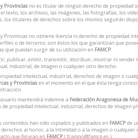
y Provincias
no es titular de ningún derecho de propiedad s
l texto, los archivos, las imágenes, las fotografías, los vídeo
dos, los titulares de derechos sobre los mismos seguirán dis
Provincias no obtiene licencia ni derecho de propiedad intel
rfiles o de terceros; son éstos los que garantizan que posee
s que puedan surgir de su utilización en
FAMCP
.
r, publicar, emitir, transmitir, distribuir, mostrar ni vende
al, industrial, de imagen o cualquier otro derecho.
ropiedad intelectual, industrial, derechos de imagen o cualq
cas y Provincias
en el momento en el que ésta tenga conocim
nfracción.
el usuario mantendrá indemne a
Federación Aragonesa de Muni
 de propiedad intelectual, industrial, derechos de imagen y
us contenidos han sido copiados y publicados en
FAMCP
de un
o derechos al honor, a la intimidad o a la imagen o cualquier
ntacto que figuran en
FAMCP
( fcampo@famcp.es ).