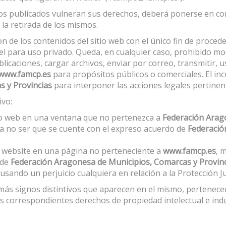
dos publicados vulneran sus derechos, deberá ponerse en c
 la retirada de los mismos.
n de los contenidos del sitio web con el único fin de proced
l para uso privado. Queda, en cualquier caso, prohibido modi
caciones, cargar archivos, enviar por correo, transmitir, usa
www.famcp.es
para propósitos públicos o comerciales. El inc
s y Provincias
para interponer las acciones legales pertinen
ivo:
tio web en una ventana que no pertenezca a
Federación Arag
a no ser que se cuente con el expreso acuerdo de
Federació
l website en una página no perteneciente a
www.famcp.es
, 
 de
Federación Aragonesa de Municipios, Comarcas y Provin
usando un perjuicio cualquiera en relación a la Protección Ju
emás signos distintivos que aparecen en el mismo, pertenec
s correspondientes derechos de propiedad intelectual e indu