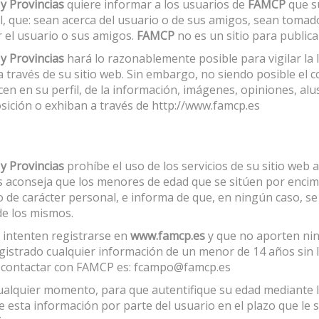
y Provincias
quiere informar a los usuarios de
FAMCP
que s
al, que: sean acerca del usuario o de sus amigos, sean tomad
 el usuario o sus amigos.
FAMCP
no es un sitio para publica
y Provincias
hará lo razonablemente posible para vigilar la
ravés de su sitio web. Sin embargo, no siendo posible el co
cen en su perfil, de la información, imágenes, opiniones, al
sición o exhiban a través de http://www.famcp.es
y Provincias
prohíbe el uso de los servicios de su sitio web
 aconseja que los menores de edad que se sitúen por encima
 de carácter personal, e informa de que, en ningún caso, s
 de los mismos.
 intenten registrarse en
www.famcp.es
y que no aporten nin
gistrado cualquier información de un menor de 14 años sin l
ra contactar con FAMCP es: fcampo@famcp.es
ualquier momento, para que autentifique su edad mediante l
e esta información por parte del usuario en el plazo que le 