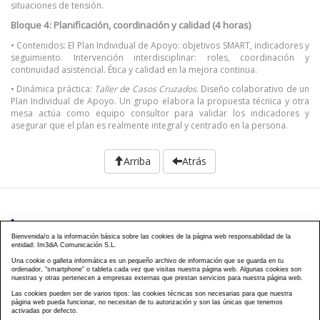
situaciones de tensión.
Bloque 4: Planificación, coordinación y calidad (4 horas)
• Contenidos: El Plan Individual de Apoyo: objetivos SMART, indicadores y
seguimiento. Intervención interdisciplinar: roles, coordinación y
continuidad asistencial. Ética y calidad en la mejora continua.
• Dinámica práctica:
Taller de Casos Cruzados
. Diseño colaborativo de un
Plan Individual de Apoyo. Un grupo elabora la propuesta técnica y otra
mesa actúa como equipo consultor para validar los indicadores y
asegurar que el plan es realmente integral y centrado en la persona.
Arriba
Atrás
976 203 103
Bienvenida/o a la información básica sobre las cookies de la página web responsabilidad de la
entidad: Im3diA Comunicación S.L.
Calle Mayor, 40, CP 50001 - Zaragoza
Una cookie o galleta informática es un pequeño archivo de información que se guarda en tu
ordenador, “smartphone” o tableta cada vez que visitas nuestra página web. Algunas cookies son
cursos@famcp.org
nuestras y otras pertenecen a empresas externas que prestan servicios para nuestra página web.
Las cookies pueden ser de varios tipos: las cookies técnicas son necesarias para que nuestra
Plan de Formación
Cursos On Line
Cursos
|
|
página web pueda funcionar, no necesitan de tu autorización y son las únicas que tenemos
activadas por defecto.
Presenciales
Cursos Aula virtual
Contacto
Acceso
|
|
|