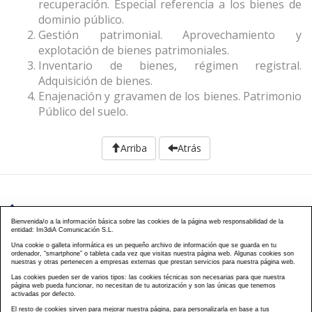
recuperación. Especial referencia a los bienes de
dominio público.
Gestión patrimonial. Aprovechamiento y
explotación de bienes patrimoniales.
Inventario de bienes, régimen registral.
Adquisición de bienes.
Enajenación y gravamen de los bienes. Patrimonio
Público del suelo.
Arriba
Atrás
976 203 103
Bienvenida/o a la información básica sobre las cookies de la página web responsabilidad de la
entidad: Im3diA Comunicación S.L.
Calle Mayor, 40, CP 50001 - Zaragoza
Una cookie o galleta informática es un pequeño archivo de información que se guarda en tu
ordenador, “smartphone” o tableta cada vez que visitas nuestra página web. Algunas cookies son
cursos@famcp.org
nuestras y otras pertenecen a empresas externas que prestan servicios para nuestra página web.
Las cookies pueden ser de varios tipos: las cookies técnicas son necesarias para que nuestra
Plan de Formación
Cursos On Line
Cursos
|
|
página web pueda funcionar, no necesitan de tu autorización y son las únicas que tenemos
activadas por defecto.
Presenciales
Cursos Aula virtual
Contacto
Acceso
|
|
|
El resto de cookies sirven para mejorar nuestra página, para personalizarla en base a tus