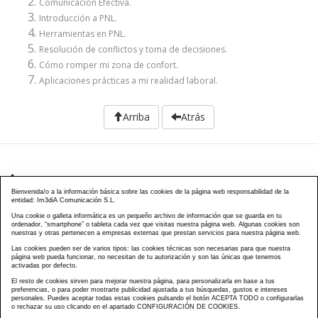
Comunicación Efectiva.
Introducción a PNL.
Herramientas en PNL.
Resolución de conflictos y toma de decisiones.
Cómo romper mi zona de confort.
Aplicaciones prácticas a mi realidad laboral.
Arriba
Atrás
976 203 103
Bienvenida/o a la información básica sobre las cookies de la página web responsabilidad de la
entidad: Im3diA Comunicación S.L.
Calle Mayor, 40, CP 50001 - Zaragoza
Una cookie o galleta informática es un pequeño archivo de información que se guarda en tu
ordenador, “smartphone” o tableta cada vez que visitas nuestra página web. Algunas cookies son
cursos@famcp.org
nuestras y otras pertenecen a empresas externas que prestan servicios para nuestra página web.
Las cookies pueden ser de varios tipos: las cookies técnicas son necesarias para que nuestra
Plan de Formación
Cursos On Line
Cursos
|
|
página web pueda funcionar, no necesitan de tu autorización y son las únicas que tenemos
activadas por defecto.
Presenciales
Cursos Aula virtual
Contacto
Acceso
|
|
|
El resto de cookies sirven para mejorar nuestra página, para personalizarla en base a tus
Campus
Matriculación
Aviso Legal
Política
|
|
|
preferencias, o para poder mostrarte publicidad ajustada a tus búsquedas, gustos e intereses
Privacidad
Política Cookies
FAQs
Mapa Web
personales. Puedes aceptar todas estas cookies pulsando el botón ACEPTA TODO o configurarlas
|
|
|
o rechazar su uso clicando en el apartado CONFIGURACIÓN DE COOKIES.