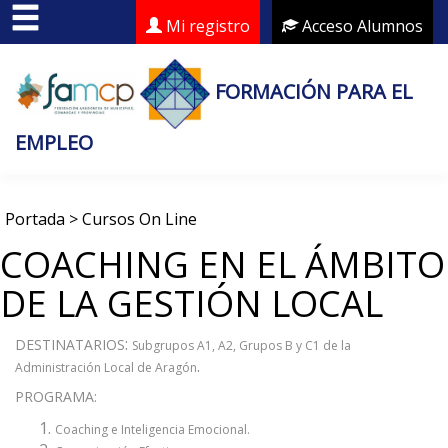
Mi registro
Acceso Alumnos
FORMACIÓN PARA EL
EMPLEO
Portada
>
Cursos On Line
COACHING EN EL ÁMBITO
DE LA GESTIÓN LOCAL
:
DESTINATARIOS
Subgrupos A1, A2, Grupos B y C1 de la
.
Administración Local de Aragón
PROGRAMA:
Coaching e Inteligencia Emocional.