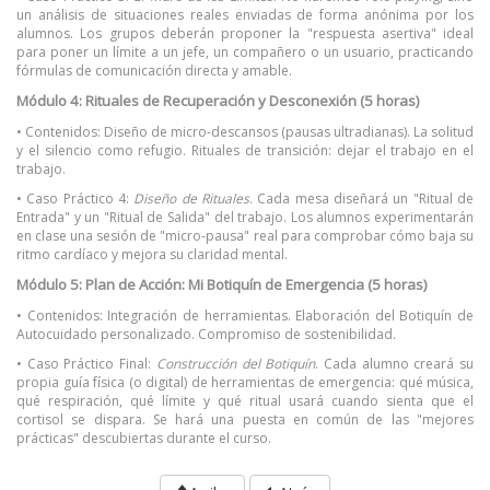
un análisis de situaciones reales enviadas de forma anónima por los
alumnos. Los grupos deberán proponer la "respuesta asertiva" ideal
para poner un límite a un jefe, un compañero o un usuario, practicando
fórmulas de comunicación directa y amable.
Módulo 4: Rituales de Recuperación y Desconexión (5 horas)
• Contenidos: Diseño de micro-descansos (pausas ultradianas). La solitud
y el silencio como refugio. Rituales de transición: dejar el trabajo en el
trabajo.
• Caso Práctico 4:
Diseño de Rituales
. Cada mesa diseñará un "Ritual de
Entrada" y un "Ritual de Salida" del trabajo. Los alumnos experimentarán
en clase una sesión de "micro-pausa" real para comprobar cómo baja su
ritmo cardíaco y mejora su claridad mental.
Módulo 5: Plan de Acción: Mi Botiquín de Emergencia (5 horas)
• Contenidos: Integración de herramientas. Elaboración del Botiquín de
Autocuidado personalizado. Compromiso de sostenibilidad.
• Caso Práctico Final:
Construcción del Botiquín
. Cada alumno creará su
propia guía física (o digital) de herramientas de emergencia: qué música,
qué respiración, qué límite y qué ritual usará cuando sienta que el
cortisol se dispara. Se hará una puesta en común de las "mejores
prácticas" descubiertas durante el curso.