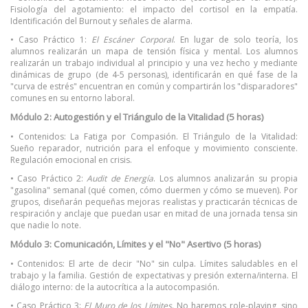
Fisiología del agotamiento: el impacto del cortisol en la empatía.
Identificación del Burnout y señales de alarma.
• Caso Práctico 1:
El Escáner Corporal
. En lugar de solo teoría, los
alumnos realizarán un mapa de tensión física y mental. Los alumnos
realizarán un trabajo individual al principio y una vez hecho y mediante
dinámicas de grupo (de 4-5 personas), identificarán en qué fase de la
"curva de estrés" encuentran en común y compartirán los "disparadores"
comunes en su entorno laboral.
Módulo 2: Autogestión y el Triángulo de la Vitalidad (5 horas)
• Contenidos: La Fatiga por Compasión. El Triángulo de la Vitalidad:
Sueño reparador, nutrición para el enfoque y movimiento consciente.
Regulación emocional en crisis.
• Caso Práctico 2:
Audit de Energía
. Los alumnos analizarán su propia
"gasolina" semanal (qué comen, cómo duermen y cómo se mueven). Por
grupos, diseñarán pequeñas mejoras realistas y practicarán técnicas de
respiración y anclaje que puedan usar en mitad de una jornada tensa sin
que nadie lo note.
Módulo 3: Comunicación, Límites y el "No" Asertivo (5 horas)
• Contenidos: El arte de decir "No" sin culpa. Límites saludables en el
trabajo y la familia. Gestión de expectativas y presión externa/interna. El
diálogo interno: de la autocrítica a la autocompasión.
• Caso Práctico 3:
El Muro de los Límites
. No haremos role-playing, sino