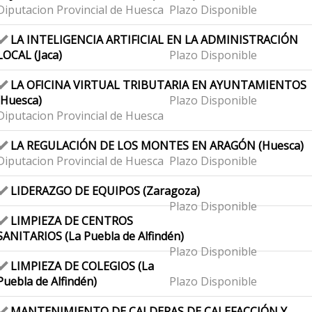
Diputacion Provincial de Huesca
Plazo Disponible
LA INTELIGENCIA ARTIFICIAL EN LA ADMINISTRACIÓN
LOCAL (Jaca)
Plazo Disponible
LA OFICINA VIRTUAL TRIBUTARIA EN AYUNTAMIENTOS
(Huesca)
Plazo Disponible
Diputacion Provincial de Huesca
LA REGULACIÓN DE LOS MONTES EN ARAGÓN (Huesca)
Diputacion Provincial de Huesca
Plazo Disponible
LIDERAZGO DE EQUIPOS (Zaragoza)
Plazo Disponible
LIMPIEZA DE CENTROS
SANITARIOS (La Puebla de Alfindén)
Plazo Disponible
LIMPIEZA DE COLEGIOS (La
Puebla de Alfindén)
Plazo Disponible
MANTENIMIENTO DE CALDERAS DE CALEFACCIÓN Y