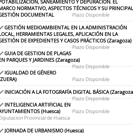
POTABILIZACIÓN, SANEAMIENTO Y DEPURACION. EL
MARCO NORMATIVO, ASPECTOS TÉCNICOS Y SU PRINCIPA
GESTIÓN DOCUMENTAL
Plazo Disponible
GESTIÓN MEDIOAMBIENTAL EN LA ADMINISTRACIÓN
LOCAL, HERRAMIENTAS LEGALES, APLICACIÓN EN LA
GESTIÓN DE EXPEDIENTES Y CASOS PRÁCTICOS (Zaragoza)
Plazo Disponible
GUIA DE GESTION DE PLAGAS
EN PARQUES Y JARDINES (Zaragoza)
Plazo Disponible
IGUALDAD DE GÉNERO
(ZUERA)
Plazo Disponible
INICIACIÓN A LA FOTOGRAFÍA DIGITAL BÁSICA (Zaragoza
Plazo Disponible
INTELIGENCIA ARTIFICIAL EN
AYUNTAMIENTOS (Huesca)
Plazo Disponible
Diputacion Provincial de Huesca
JORNADA DE URBANISMO (Huesca)