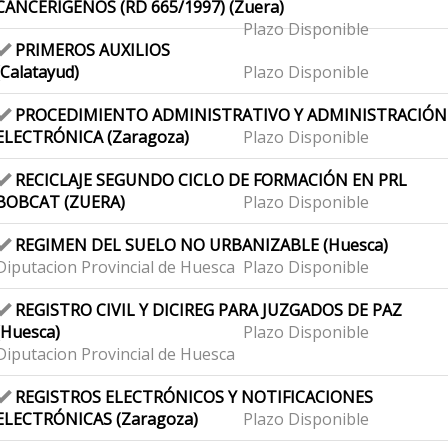
CANCERÍGENOS (RD 665/1997) (Zuera)
Plazo Disponible
PRIMEROS AUXILIOS
(Calatayud)
Plazo Disponible
PROCEDIMIENTO ADMINISTRATIVO Y ADMINISTRACIÓN
ELECTRÓNICA (Zaragoza)
Plazo Disponible
RECICLAJE SEGUNDO CICLO DE FORMACIÓN EN PRL
BOBCAT (ZUERA)
Plazo Disponible
REGIMEN DEL SUELO NO URBANIZABLE (Huesca)
Diputacion Provincial de Huesca
Plazo Disponible
REGISTRO CIVIL Y DICIREG PARA JUZGADOS DE PAZ
(Huesca)
Plazo Disponible
Diputacion Provincial de Huesca
REGISTROS ELECTRÓNICOS Y NOTIFICACIONES
ELECTRÓNICAS (Zaragoza)
Plazo Disponible