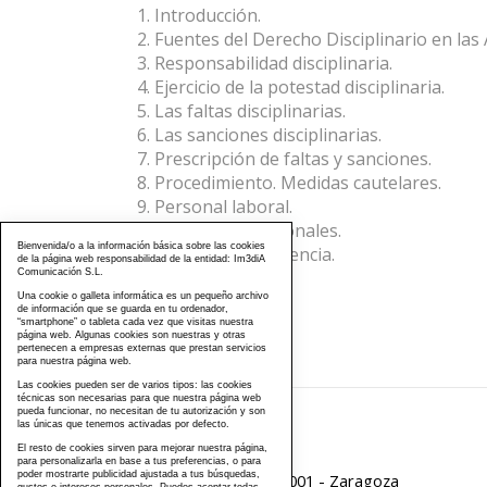
Introducción.
Fuentes del Derecho Disciplinario en las
Responsabilidad disciplinaria.
Ejercicio de la potestad disciplinaria.
Las faltas disciplinarias.
Las sanciones disciplinarias.
Prescripción de faltas y sanciones.
Procedimiento. Medidas cautelares.
Personal laboral.
Habilitados nacionales.
Bienvenida/o a la información básica sobre las cookies
Anexo. Jurisprudencia.
de la página web responsabilidad de la entidad: Im3diA
Comunicación S.L.
Una cookie o galleta informática es un pequeño archivo
de información que se guarda en tu ordenador,
“smartphone” o tableta cada vez que visitas nuestra
página web. Algunas cookies son nuestras y otras
pertenecen a empresas externas que prestan servicios
para nuestra página web.
Las cookies pueden ser de varios tipos: las cookies
técnicas son necesarias para que nuestra página web
pueda funcionar, no necesitan de tu autorización y son
las únicas que tenemos activadas por defecto.
976 203 103
El resto de cookies sirven para mejorar nuestra página,
para personalizarla en base a tus preferencias, o para
poder mostrarte publicidad ajustada a tus búsquedas,
Calle Mayor, 40, CP 50001 - Zaragoza