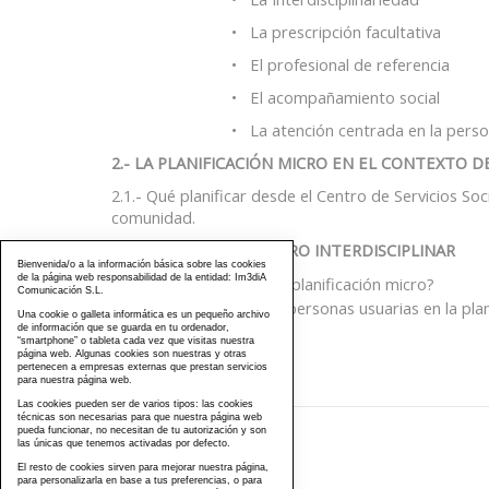
• La prescripción facultativa
• El profesional de referencia
• El acompañamiento social
• La atención centrada en la pers
2.- LA PLANIFICACIÓN MICRO EN EL CONTEXTO D
2.1.- Qué planificar desde el Centro de Servicios Soci
comunidad.
3.- LA EVALUACIÓN MICRO INTERDISCIPLINAR
Bienvenida/o a la información básica sobre las cookies
de la página web responsabilidad de la entidad: Im3diA
¿Qué evaluar en la planificación micro?
Comunicación S.L.
Implicación de las personas usuarias en la plani
Una cookie o galleta informática es un pequeño archivo
de información que se guarda en tu ordenador,
“smartphone” o tableta cada vez que visitas nuestra
página web. Algunas cookies son nuestras y otras
pertenecen a empresas externas que prestan servicios
para nuestra página web.
Las cookies pueden ser de varios tipos: las cookies
técnicas son necesarias para que nuestra página web
pueda funcionar, no necesitan de tu autorización y son
las únicas que tenemos activadas por defecto.
976 203 103
El resto de cookies sirven para mejorar nuestra página,
para personalizarla en base a tus preferencias, o para