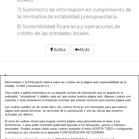
7) Suministro de información en cumplimiento de
la normativa de estabilidad presupuestaria.
8) Sostenibilidad financiera y operaciones de
crédito de las entidades locales.
Arriba
Atrás
976 203 103
Bienvenida/o a la información básica sobre las cookies de la página web responsabilidad de la
entidad: Im3diA Comunicación S.L.
Calle Mayor, 40, CP 50001 - Zaragoza
Una cookie o galleta informática es un pequeño archivo de información que se guarda en tu
ordenador, “smartphone” o tableta cada vez que visitas nuestra página web. Algunas cookies son
cursos@famcp.org
nuestras y otras pertenecen a empresas externas que prestan servicios para nuestra página web.
Las cookies pueden ser de varios tipos: las cookies técnicas son necesarias para que nuestra
Plan de Formación
Cursos On Line
Cursos
|
|
página web pueda funcionar, no necesitan de tu autorización y son las únicas que tenemos
activadas por defecto.
Presenciales
Cursos Aula virtual
Contacto
Acceso
|
|
|
El resto de cookies sirven para mejorar nuestra página, para personalizarla en base a tus
Campus
Matriculación
Aviso Legal
Política
|
|
|
preferencias, o para poder mostrarte publicidad ajustada a tus búsquedas, gustos e intereses
Privacidad
Política Cookies
FAQs
Mapa Web
personales. Puedes aceptar todas estas cookies pulsando el botón ACEPTA TODO o configurarlas
|
|
|
o rechazar su uso clicando en el apartado CONFIGURACIÓN DE COOKIES.