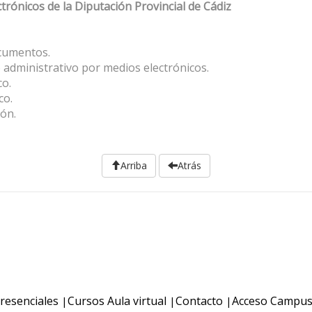
rónicos de la Diputación Provincial de Cádiz
cumentos.
 administrativo por medios electrónicos.
co.
co.
ión.
Arriba
Atrás
resenciales
Cursos Aula virtual
Contacto
Acceso Campu
|
|
|