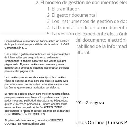
El modelo de gestión de documentos elect
El tramitador.
El gestor documental.
Los instrumentos de gestión de do
La tramitación de un procedimiento
La gestión del expediente electróni
La gestión del documento electróni
Bienvenida/o a la información básica sobre las cookies
de la página web responsabilidad de la entidad: Im3diA
La interoperabilidad de la informac
Comunicación S.L.
El cambio cultural.
Una cookie o galleta informática es un pequeño archivo
de información que se guarda en tu ordenador,
“smartphone” o tableta cada vez que visitas nuestra
página web. Algunas cookies son nuestras y otras
pertenecen a empresas externas que prestan servicios
para nuestra página web.
Las cookies pueden ser de varios tipos: las cookies
técnicas son necesarias para que nuestra página web
pueda funcionar, no necesitan de tu autorización y son
las únicas que tenemos activadas por defecto.
976 203 103
El resto de cookies sirven para mejorar nuestra página,
para personalizarla en base a tus preferencias, o para
poder mostrarte publicidad ajustada a tus búsquedas,
Calle Mayor, 40, CP 50001 - Zaragoza
gustos e intereses personales. Puedes aceptar todas
estas cookies pulsando el botón ACEPTA TODO o
configurarlas o rechazar su uso clicando en el apartado
cursos@famcp.org
CONFIGURACIÓN DE COOKIES.
Si quires más información, consulta la
“POLITICA
Plan de Formación
Cursos On Line
Cursos P
|
|
COOKIES”
de nuestra página web.