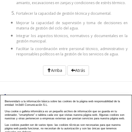
amianto, excavaciones en zanjas y condiciones de estrés térmico.
Fortalecer la capacidad de gestión técnica y documental.
Mejorar la capacidad de supervisión y toma de decisiones en
materia de gestión del ciclo del agua.
Integrar los aspectos técnicos, normativos y documentales en la
gestión municipal.
Facilitar la coordinación entre personal técnico, administrativo y
responsables políticos en la gestión de los servicios de agua.
Arriba
Atrás
976 203 103
Bienvenida/o a la información básica sobre las cookies de la página web responsabilidad de la
entidad: Im3diA Comunicación S.L.
Calle Mayor, 40, CP 50001 - Zaragoza
Una cookie o galleta informática es un pequeño archivo de información que se guarda en tu
ordenador, “smartphone” o tableta cada vez que visitas nuestra página web. Algunas cookies son
cursos@famcp.org
nuestras y otras pertenecen a empresas externas que prestan servicios para nuestra página web.
Las cookies pueden ser de varios tipos: las cookies técnicas son necesarias para que nuestra
Plan de Formación
Cursos On Line
Cursos
|
|
página web pueda funcionar, no necesitan de tu autorización y son las únicas que tenemos