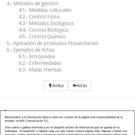
4.- Métodos de gestión
4.1.- Medidas culturales
4.2.- Control Físico
4.3.- Métodos Etológicos
4.4.- Control Biológico
4.5.- Control Químico
5.- Aplicación de productos fitosanitarios
6.- Ejemplos de fichas.
6.1.- Artrópodos
6.2.- Enfermedades
6.3.- Malas Hierbas
Arriba
Atrás
976 203 103
Bienvenida/o a la información básica sobre las cookies de la página web responsabilidad de la
entidad: Im3diA Comunicación S.L.
Calle Mayor, 40, CP 50001 - Zaragoza
Una cookie o galleta informática es un pequeño archivo de información que se guarda en tu
ordenador, “smartphone” o tableta cada vez que visitas nuestra página web. Algunas cookies son
cursos@famcp.org
nuestras y otras pertenecen a empresas externas que prestan servicios para nuestra página web.