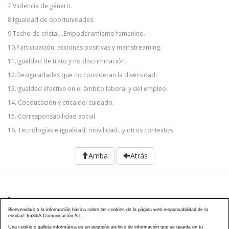
7.Violencia de género.
8.Igualdad de oportunidades.
9.Techo de cristal...Empoderamiento femenino.
10.Participación, acciones positivas y mainstreaming.
11.Igualdad de trato y no discriminación.
12.Desiguladades que no consideran la diversidad.
13.Igualdad efectivo en el ámbito laboral y del empleo.
14. Coeducación y ética del cuidado.
15. Corresponsabilidad social.
16. Tecnologías e igualdad, movilidad…y otros contextos
Arriba
Atrás
976 203 103
Bienvenida/o a la información básica sobre las cookies de la página web responsabilidad de la
entidad: Im3diA Comunicación S.L.
Calle Mayor, 40, CP 50001 - Zaragoza
Una cookie o galleta informática es un pequeño archivo de información que se guarda en tu