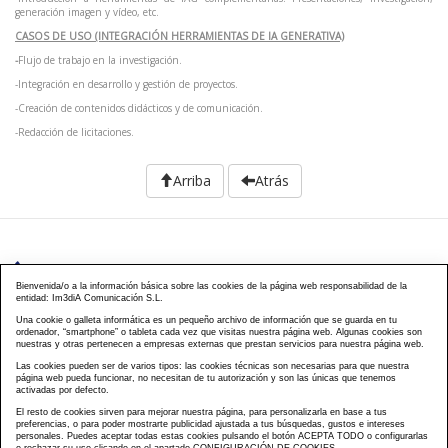
generación imagen y vídeo, etc.
CASOS DE USO (INTEGRACIÓN HERRAMIENTAS DE IA GENERATIVA)
-
Flujo de trabajo en la investigación.
-Integración en desarrollo y gestión de proyectos.
-Creación de contenidos didácticos y de comunicación.
-Redacción de licitaciones.
Arriba
Atrás
976 203 103
Bienvenida/o a la información básica sobre las cookies de la página web responsabilidad de la
entidad: Im3diA Comunicación S.L.
Calle Mayor, 40, CP 50001 - Zaragoza
Una cookie o galleta informática es un pequeño archivo de información que se guarda en tu
ordenador, “smartphone” o tableta cada vez que visitas nuestra página web. Algunas cookies son
cursos@famcp.org
nuestras y otras pertenecen a empresas externas que prestan servicios para nuestra página web.
Las cookies pueden ser de varios tipos: las cookies técnicas son necesarias para que nuestra
Plan de Formación
Cursos On Line
Cursos
|
|
página web pueda funcionar, no necesitan de tu autorización y son las únicas que tenemos
activadas por defecto.
Presenciales
Cursos Aula virtual
Contacto
Acceso
|
|
|
El resto de cookies sirven para mejorar nuestra página, para personalizarla en base a tus
Campus
Matriculación
Aviso Legal
Política
|
|
|
preferencias, o para poder mostrarte publicidad ajustada a tus búsquedas, gustos e intereses
Privacidad
Política Cookies
FAQs
Mapa Web
personales. Puedes aceptar todas estas cookies pulsando el botón ACEPTA TODO o configurarlas
|
|
|