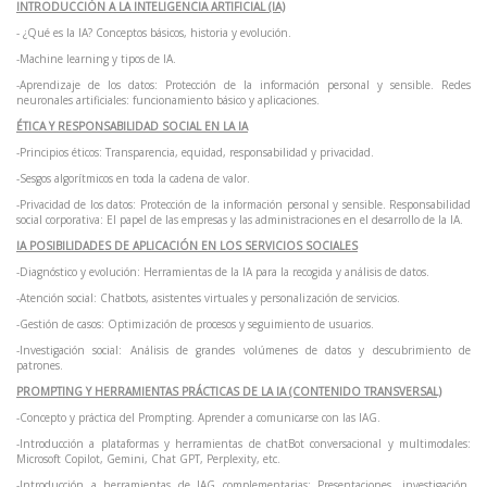
INTRODUCCIÓN A LA INTELIGENCIA ARTIFICIAL (IA)
- ¿Qué es la IA? Conceptos básicos, historia y evolución.
-Machine learning y tipos de IA.
-Aprendizaje de los datos: Protección de la información personal y sensible. Redes
neuronales artificiales: funcionamiento básico y aplicaciones.
ÉTICA Y RESPONSABILIDAD SOCIAL EN LA IA
-Principios éticos: Transparencia, equidad, responsabilidad y privacidad.
-Sesgos algorítmicos en toda la cadena de valor.
-Privacidad de los datos: Protección de la información personal y sensible. Responsabilidad
social corporativa: El papel de las empresas y las administraciones en el desarrollo de la IA.
IA POSIBILIDADES DE APLICACIÓN EN LOS SERVICIOS SOCIALES
-Diagnóstico y evolución: Herramientas de la IA para la recogida y análisis de datos.
-Atención social: Chatbots, asistentes virtuales y personalización de servicios.
-Gestión de casos: Optimización de procesos y seguimiento de usuarios.
-Investigación social: Análisis de grandes volúmenes de datos y descubrimiento de
patrones.
PROMPTING Y HERRAMIENTAS PRÁCTICAS DE LA IA (CONTENIDO TRANSVERSAL)
-Concepto y práctica del Prompting. Aprender a comunicarse con las IAG.
-Introducción a plataformas y herramientas de chatBot conversacional y multimodales:
Microsoft Copilot, Gemini, Chat GPT, Perplexity, etc.
-Introducción a herramientas de IAG complementarias: Presentaciones, investigación,