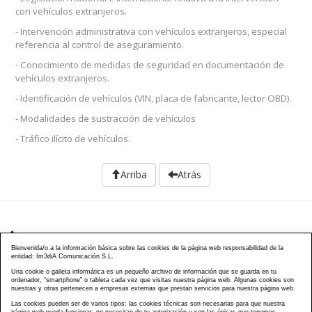
con vehículos extranjeros.
- Intervención administrativa con vehículos extranjeros, especial
referencia al control de aseguramiento.
- Conocimiento de medidas de seguridad en documentación de
vehículos extranjeros.
- Identificación de vehículos (VIN, placa de fabricante, lector OBD).
- Modalidades de sustracción de vehículos
- Tráfico ilícito de vehículos.
Arriba
Atrás
976 203 103
Bienvenida/o a la información básica sobre las cookies de la página web responsabilidad de la
entidad: Im3diA Comunicación S.L.
Calle Mayor, 40, CP 50001 - Zaragoza
Una cookie o galleta informática es un pequeño archivo de información que se guarda en tu
ordenador, “smartphone” o tableta cada vez que visitas nuestra página web. Algunas cookies son
cursos@famcp.org
nuestras y otras pertenecen a empresas externas que prestan servicios para nuestra página web.
Las cookies pueden ser de varios tipos: las cookies técnicas son necesarias para que nuestra
Plan de Formación
Cursos On Line
Cursos
|
|