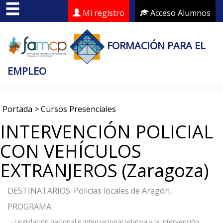
Mi registro
Acceso Alumnos
FORMACIÓN PARA EL
EMPLEO
Portada
>
Cursos Presenciales
INTERVENCIÓN POLICIAL
CON VEHÍCULOS
EXTRANJEROS (Zaragoza)
DESTINATARIOS: Policías locales de Aragón.
PROGRAMA:
- Legislación nacional e internacional relativa a la intervención