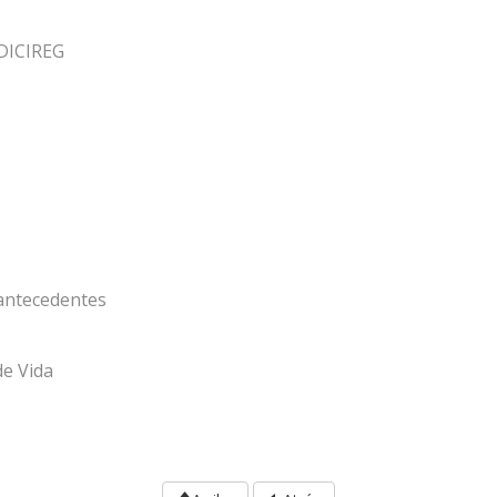
 DICIREG
 antecedentes
de Vida