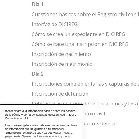
Día 1
Cuestiones básicas sobre el Registro civil con
Interfaz de DICIREG
Cómo se crea un expediente en DICIREG
Cómo se hace una inscripción en DICIREG
Inscripción de nacimiento
Inscripción de matrimonio
Día 2
Inscripciones complementarias y capturas de
Inscripción de defunción
Publicidad. Expedición de certificaciones y Fes 
Bienvenida/o a la información básica sobre las cookies
Expedientes de matrimonio civil
de la página web responsabilidad de la entidad: Im3diA
Comunicación S.L.
Juras de nacionalidad por residencia
Una cookie o galleta informática es un pequeño archivo
de información que se guarda en tu ordenador,
“smartphone” o tableta cada vez que visitas nuestra
página web. Algunas cookies son nuestras y otras