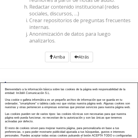
reuniones a partir de notas de audio.
Redactar contenido institucional (redes
sociales, discursos, …)
Crear repositorios de preguntas frecuentes
internas.
Anonimización de datos para luego
analizarlos.
Arriba
Atrás
976 203 103
Bienvenida/o a la información básica sobre las cookies de la página web responsabilidad de la
entidad: Im3diA Comunicación S.L.
Calle Mayor, 40, CP 50001 - Zaragoza
Una cookie o galleta informática es un pequeño archivo de información que se guarda en tu
ordenador, “smartphone” o tableta cada vez que visitas nuestra página web. Algunas cookies son
cursos@famcp.org
nuestras y otras pertenecen a empresas externas que prestan servicios para nuestra página web.
Las cookies pueden ser de varios tipos: las cookies técnicas son necesarias para que nuestra
Plan de Formación
Cursos On Line
Cursos
|
|
página web pueda funcionar, no necesitan de tu autorización y son las únicas que tenemos
activadas por defecto.
Presenciales
Cursos Aula virtual
Contacto
Acceso
|
|
|
El resto de cookies sirven para mejorar nuestra página, para personalizarla en base a tus
Campus
Matriculación
Aviso Legal
Política
|
|
|
preferencias, o para poder mostrarte publicidad ajustada a tus búsquedas, gustos e intereses
Privacidad
Política Cookies
FAQs
Mapa Web
personales. Puedes aceptar todas estas cookies pulsando el botón ACEPTA TODO o configurarlas
|
|
|