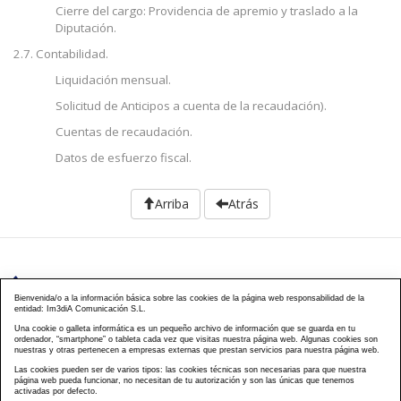
Cierre del cargo: Providencia de apremio y traslado a la
Diputación.
2.7. Contabilidad.
Liquidación mensual.
Solicitud de Anticipos a cuenta de la recaudación).
Cuentas de recaudación.
Datos de esfuerzo fiscal.
Arriba
Atrás
976 203 103
Bienvenida/o a la información básica sobre las cookies de la página web responsabilidad de la
entidad: Im3diA Comunicación S.L.
Calle Mayor, 40, CP 50001 - Zaragoza
Una cookie o galleta informática es un pequeño archivo de información que se guarda en tu
ordenador, “smartphone” o tableta cada vez que visitas nuestra página web. Algunas cookies son
cursos@famcp.org
nuestras y otras pertenecen a empresas externas que prestan servicios para nuestra página web.
Las cookies pueden ser de varios tipos: las cookies técnicas son necesarias para que nuestra
Plan de Formación
Cursos On Line
Cursos
|
|
página web pueda funcionar, no necesitan de tu autorización y son las únicas que tenemos
activadas por defecto.
Presenciales
Cursos Aula virtual
Contacto
Acceso
|
|
|