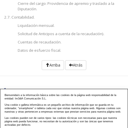
Cierre del cargo: Providencia de apremio y traslado a la
Diputación.
2.7. Contabilidad.
Liquidación mensual.
Solicitud de Anticipos a cuenta de la recaudación).
Cuentas de recaudación.
Datos de esfuerzo fiscal.
Arriba
Atrás
976 203 103
Bienvenida/o a la información básica sobre las cookies de la página web responsabilidad de la
entidad: Im3diA Comunicación S.L.
Calle Mayor, 40, CP 50001 - Zaragoza
Una cookie o galleta informática es un pequeño archivo de información que se guarda en tu
ordenador, “smartphone” o tableta cada vez que visitas nuestra página web. Algunas cookies son
cursos@famcp.org
nuestras y otras pertenecen a empresas externas que prestan servicios para nuestra página web.
Las cookies pueden ser de varios tipos: las cookies técnicas son necesarias para que nuestra
Plan de Formación
Cursos On Line
Cursos
|
|
página web pueda funcionar, no necesitan de tu autorización y son las únicas que tenemos
activadas por defecto.
Presenciales
Cursos Aula virtual
Contacto
Acceso
|
|
|