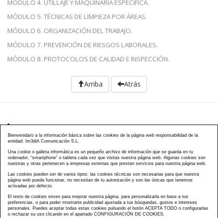
MÓDULO 4. UTILLAJE Y MAQUINARIA ESPECÍFICA.
MÓDULO 5. TÉCNICAS DE LIMPIEZA POR ÁREAS.
MÓDULO 6. ORGANIZACIÓN DEL TRABAJO.
MÓDULO 7. PREVENCIÓN DE RIESGOS LABORALES.
MÓDULO 8. PROTOCOLOS DE CALIDAD E INSPECCIÓN.
Arriba
Atrás
976 203 103
Bienvenida/o a la información básica sobre las cookies de la página web responsabilidad de la
entidad: Im3diA Comunicación S.L.
Calle Mayor, 40, CP 50001 - Zaragoza
Una cookie o galleta informática es un pequeño archivo de información que se guarda en tu
ordenador, “smartphone” o tableta cada vez que visitas nuestra página web. Algunas cookies son
cursos@famcp.org
nuestras y otras pertenecen a empresas externas que prestan servicios para nuestra página web.
Las cookies pueden ser de varios tipos: las cookies técnicas son necesarias para que nuestra
Plan de Formación
Cursos On Line
Cursos
|
|
página web pueda funcionar, no necesitan de tu autorización y son las únicas que tenemos
activadas por defecto.
Presenciales
Cursos Aula virtual
Contacto
Acceso
|
|
|
El resto de cookies sirven para mejorar nuestra página, para personalizarla en base a tus
Campus
Matriculación
Aviso Legal
Política
|
|
|
preferencias, o para poder mostrarte publicidad ajustada a tus búsquedas, gustos e intereses
Privacidad
Política Cookies
FAQs
Mapa Web
personales. Puedes aceptar todas estas cookies pulsando el botón ACEPTA TODO o configurarlas
|
|
|
o rechazar su uso clicando en el apartado CONFIGURACIÓN DE COOKIES.