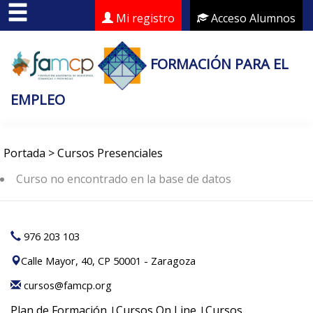
Mi registro
Acceso Alumnos
FORMACIÓN PARA EL
EMPLEO
Portada
>
Cursos Presenciales
Curso no encontrado en la base de datos
976 203 103
Calle Mayor, 40, CP 50001 - Zaragoza
cursos@famcp.org
Plan de Formación
Cursos On Line
Cursos
|
|