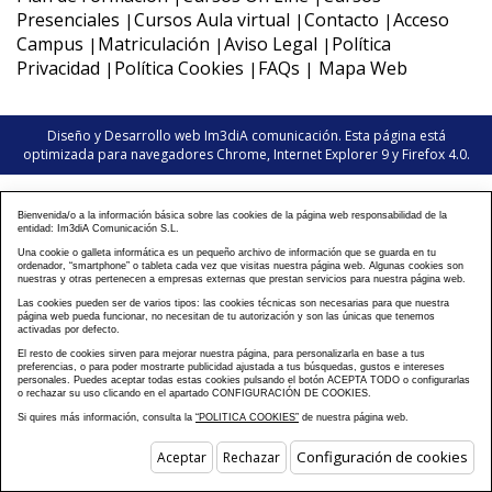
Presenciales
Cursos Aula virtual
Contacto
Acceso
|
|
|
Campus
Matriculación
Aviso Legal
Política
|
|
|
Privacidad
Política Cookies
FAQs
Mapa Web
|
|
|
Diseño y Desarrollo web Im3diA comunicación
. Esta página está
optimizada para navegadores Chrome, Internet Explorer 9 y Firefox 4.0.
Bienvenida/o a la información básica sobre las cookies de la página web responsabilidad de la
entidad: Im3diA Comunicación S.L.
Una cookie o galleta informática es un pequeño archivo de información que se guarda en tu
ordenador, “smartphone” o tableta cada vez que visitas nuestra página web. Algunas cookies son
nuestras y otras pertenecen a empresas externas que prestan servicios para nuestra página web.
Las cookies pueden ser de varios tipos: las cookies técnicas son necesarias para que nuestra
página web pueda funcionar, no necesitan de tu autorización y son las únicas que tenemos
activadas por defecto.
El resto de cookies sirven para mejorar nuestra página, para personalizarla en base a tus
preferencias, o para poder mostrarte publicidad ajustada a tus búsquedas, gustos e intereses
personales. Puedes aceptar todas estas cookies pulsando el botón ACEPTA TODO o configurarlas
o rechazar su uso clicando en el apartado CONFIGURACIÓN DE COOKIES.
Si quires más información, consulta la
“POLITICA COOKIES”
de nuestra página web.
Configuración de cookies
Aceptar
Rechazar