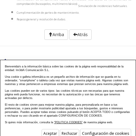
comprobación (buscapolos, multímetro básico).
Simulación de incidencias habituales.
Cumplimentación de partes de mantenimiento.
Repaso general y resolución de dudas.
Arriba
Atrás
976 203 103
Bienvenida/o a la información básica sobre las cookies de la página web responsabilidad de la
entidad: Im3diA Comunicación S.L.
Calle Mayor, 40, CP 50001 - Zaragoza
Una cookie o galleta informática es un pequeño archivo de información que se guarda en tu
ordenador, “smartphone” o tableta cada vez que visitas nuestra página web. Algunas cookies son
cursos@famcp.org
nuestras y otras pertenecen a empresas externas que prestan servicios para nuestra página web.
Las cookies pueden ser de varios tipos: las cookies técnicas son necesarias para que nuestra
Plan de Formación
Cursos On Line
Cursos
|
|
página web pueda funcionar, no necesitan de tu autorización y son las únicas que tenemos
activadas por defecto.
Presenciales
Cursos Aula virtual
Contacto
Acceso
|
|
|
El resto de cookies sirven para mejorar nuestra página, para personalizarla en base a tus
Campus
Matriculación
Aviso Legal
Política
|
|
|
preferencias, o para poder mostrarte publicidad ajustada a tus búsquedas, gustos e intereses
Privacidad
Política Cookies
FAQs
Mapa Web
personales. Puedes aceptar todas estas cookies pulsando el botón ACEPTA TODO o configurarlas
|
|
|
o rechazar su uso clicando en el apartado CONFIGURACIÓN DE COOKIES.
Si quires más información, consulta la
“POLITICA COOKIES”
de nuestra página web.
Diseño y Desarrollo web Im3diA comunicación
. Esta página está
Configuración de cookies
Aceptar
Rechazar