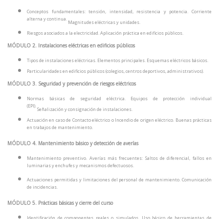
Conceptos fundamentales: tensión, intensidad, resistencia y potencia.
Corriente
alterna y continua.
Magnitudes eléctricas y unidades.
Riesgos asociados a la electricidad.
Aplicación práctica en edificios públicos.
MÓDULO 2. Instalaciones eléctricas en edificios públicos
Tipos de instalaciones eléctricas.
Elementos principales.
Esquemas eléctricos básicos.
Particularidades en edificios públicos (colegios, centros deportivos, administrativos).
MÓDULO 3. Seguridad y prevención de riesgos eléctricos
Normas básicas de seguridad eléctrica.
Equipos de protección individual
(EPI).
Señalización y consignación de instalaciones.
Actuación en caso de Contacto eléctrico o Incendio de origen eléctrico.
Buenas prácticas
en trabajos de mantenimiento.
MÓDULO 4. Mantenimiento básico y detección de averías
Mantenimiento preventivo.
Averías más frecuentes: Saltos de diferencial, fallos en
luminarias y enchufes y mecanismos defectuosos.
Actuaciones permitidas y limitaciones del personal de mantenimiento.
Comunicación
de incidencias.
MÓDULO 5. Prácticas básicas y cierre del curso
Identificación de componentes reales o simulados.
Uso básico de herramientas de