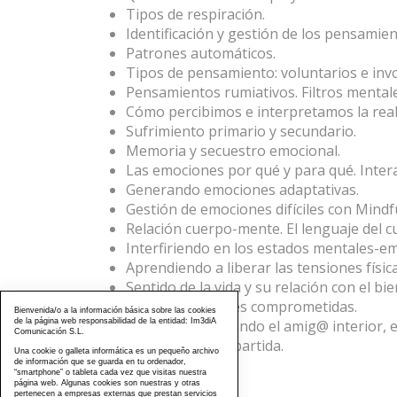
Tipos de respiración.
Identificación y gestión de los pensamien
Patrones automáticos.
Tipos de pensamiento: voluntarios e invo
Pensamientos rumiativos. Filtros mentale
Cómo percibimos e interpretamos la real
Sufrimiento primario y secundario.
Memoria y secuestro emocional.
Las emociones por qué y para qué. Inte
Generando emociones adaptativas.
Gestión de emociones difíciles con Mindf
Relación cuerpo-mente. El lenguaje del c
Interfiriendo en los estados mentales-em
Aprendiendo a liberar las tensiones físi
Sentido de la vida y su relación con el bie
Valores y acciones comprometidas.
Bienvenida/o a la información básica sobre las cookies
de la página web responsabilidad de la entidad: Im3diA
Concepto, cultivando el amig@ interior, 
Comunicación S.L.
Humanidad compartida.
Una cookie o galleta informática es un pequeño archivo
de información que se guarda en tu ordenador,
“smartphone” o tableta cada vez que visitas nuestra
página web. Algunas cookies son nuestras y otras
pertenecen a empresas externas que prestan servicios