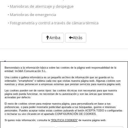
• Maniobras de aterrizaje y despegue
• Maniobras de emergencia
• Fotogrametría y control a través de cámara térmica
Arriba
Atrás
976 203 103
Bienvenida/o a la información básica sobre las cookies de la página web responsabilidad de la
entidad: Im3diA Comunicación S.L.
Calle Mayor, 40, CP 50001 - Zaragoza
Una cookie o galleta informática es un pequeño archivo de información que se guarda en tu
ordenador, “smartphone” o tableta cada vez que visitas nuestra página web. Algunas cookies son
cursos@famcp.org
nuestras y otras pertenecen a empresas externas que prestan servicios para nuestra página web.
Las cookies pueden ser de varios tipos: las cookies técnicas son necesarias para que nuestra
Plan de Formación
Cursos On Line
Cursos
|
|
página web pueda funcionar, no necesitan de tu autorización y son las únicas que tenemos
activadas por defecto.
Presenciales
Cursos Aula virtual
Contacto
Acceso
|
|
|
El resto de cookies sirven para mejorar nuestra página, para personalizarla en base a tus
Campus
Matriculación
Aviso Legal
Política
|
|
|
preferencias, o para poder mostrarte publicidad ajustada a tus búsquedas, gustos e intereses
Privacidad
Política Cookies
FAQs
Mapa Web
personales. Puedes aceptar todas estas cookies pulsando el botón ACEPTA TODO o configurarlas
|
|
|
o rechazar su uso clicando en el apartado CONFIGURACIÓN DE COOKIES.
Si quires más información, consulta la
“POLITICA COOKIES”
de nuestra página web.