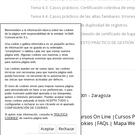
Tema 4.3. Casos prácticos. Certificación colectiva de e
Tema 4.4. Casos prácticos de las altas familiares. Errore
Tema 4.5. Casos prácticos de duplicidad de registros.
Bienvenida/o a la información básica sobre las cookies
Tema 4.6. Casos prácticos. Emisión de certificado de baja
de la página web responsabilidad de la entidad: Im3diA
Comunicación S.L.
EJERCICIO PRÁCTICO. SUPUESTO PRÁCTICO DE GESTIÓN
Una cookie o galleta informática es un pequeño archivo
de información que se guarda en tu ordenador,
“smartphone” o tableta cada vez que visitas nuestra
página web. Algunas cookies son nuestras y otras
pertenecen a empresas externas que prestan servicios
para nuestra página web.
Las cookies pueden ser de varios tipos: las cookies
técnicas son necesarias para que nuestra página web
pueda funcionar, no necesitan de tu autorización y son
las únicas que tenemos activadas por defecto.
976 203 103
El resto de cookies sirven para mejorar nuestra página,
para personalizarla en base a tus preferencias, o para
poder mostrarte publicidad ajustada a tus búsquedas,
Calle Mayor, 40, CP 50001 - Zaragoza
gustos e intereses personales. Puedes aceptar todas
estas cookies pulsando el botón ACEPTA TODO o
configurarlas o rechazar su uso clicando en el apartado
cursos@famcp.org
CONFIGURACIÓN DE COOKIES.
Si quires más información, consulta la
“POLITICA
Plan de Formación
Cursos On Line
Cursos P
|
|
COOKIES”
de nuestra página web.
Privacidad
Política Cookies
FAQs
Mapa We
|
|
|
Aceptar
Rechazar