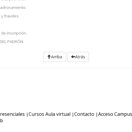
mpadronamiento.
s y fraudes.
 de inscripción.
 DEL PADRÓN.
Arriba
Atrás
resenciales
Cursos Aula virtual
Contacto
Acceso Campu
|
|
|
b