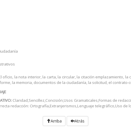
s
ciudadanía
strativos
oficio, la nota interior, la carta, la circular, la citación emplazamiento, la
l informe, la memoria, documentos de la ciudadanía, la solicitud, el contrato-c
AJE
ATIVO:
Claridad,Sencillez,Concisión,Usos Gramaticales,Formas de redacci
recta redacción: Ortografía,Extranjerismos,Lenguaje telegráfico,Uso de l
Arriba
Atrás