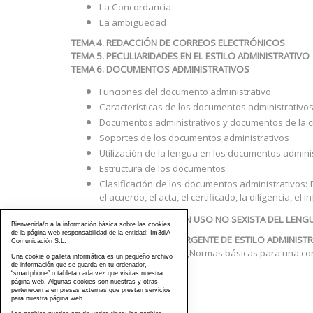
La Concordancia
La ambigüedad
TEMA 4. REDACCIÓN DE CORREOS ELECTRÓNICOS
TEMA 5. PECULIARIDADES EN EL ESTILO ADMINISTRATIVO
TEMA 6. DOCUMENTOS ADMINISTRATIVOS
Funciones del documento administrativo
Características de los documentos administrativo
Documentos administrativos y documentos de la 
Soportes de los documentos administrativos
Utilización de la lengua en los documentos admini
Estructura de los documentos
Clasificación de los documentos administrativos: El 
el acuerdo, el acta, el certificado, la diligencia, e
TEMA 7. CONSEJOS PARA UN USO NO SEXISTA DEL LENGU
Bienvenida/o a la información básica sobre las cookies
de la página web responsabilidad de la entidad: Im3diA
TEMA 8. RECORDATORIO URGENTE DE ESTILO ADMINISTR
Comunicación S.L.
del lenguaje administrativo,Normas básicas para una cor
Una cookie o galleta informática es un pequeño archivo
de información que se guarda en tu ordenador,
“smartphone” o tableta cada vez que visitas nuestra
página web. Algunas cookies son nuestras y otras
pertenecen a empresas externas que prestan servicios
para nuestra página web.